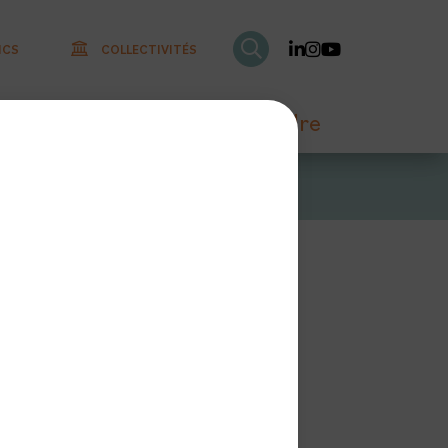
ICS
COLLECTIVITÉS
RECHERCHER SUR LE S
Linkedin
Instagram
Youtube
onnaître
Nous rejoindre
lan