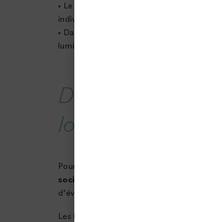
• Le remplacement de convecteurs, chau
individuelles, ballons d’eau chaude, VMC.
• Dans les parties communes, l’installati
luminaires à faible consommation d’énerg
Diagnostic des 
logement
Pour l’accompagner dans ce projet de gr
société ENERLIS chargée de diagnosti
d’éventuels travaux.
Les locataires vont être contactés par 