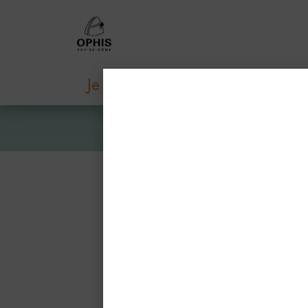
Je veux louer
Je veux ac
En