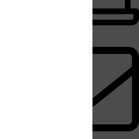
Faire ma demande
c la
u