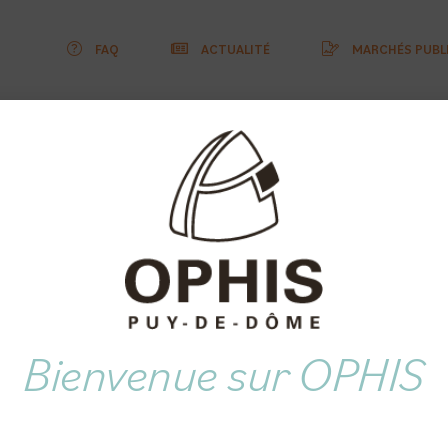
FAQ
ACTUALITÉ
MARCHÉS PUBL
heter
Je suis locataire
Nous c
gagés dans un p
d’optimisation
énergétique des
logements