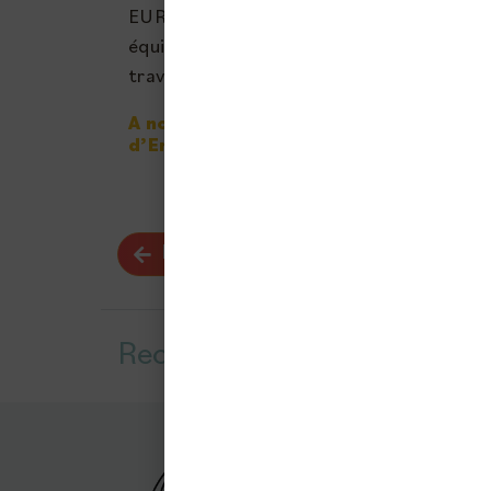
EUROCOMBLES afin de convenir d’une visi
équipements peuvent faire l’objet d’une a
travaux pourront ensuite être programm
A noter : ces travaux sont financés pa
d’Energie (CEE). Aucun frais ne sera à
RETOUR
Recevez
notre newsletter
Office Public de l’Habitat et de
32 Rue de Blanzat