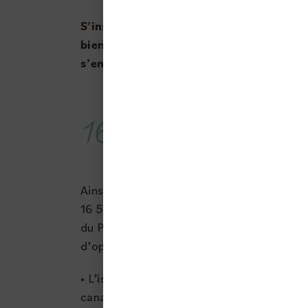
S’inscrivant dans une démarche volont
bien maîtriser les dépenses liées à la
s’engage dans un grand plan d’optimi
16 500 logement
Ainsi, dans les deux années à venir, l’ens
16 500 logements Ophis répartis sur l’e
du Puy-de-Dôme, feront l’objet d’un diag
d’optimisation énergétique concernant :
• L’isolation (combles, planchers bas,
canalisations)