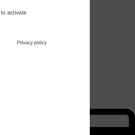
to activate
que des logements
Privacy policy