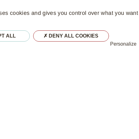
uses cookies and gives you control over what you want 
Notre actualité
Engagés dans un plan d’optimisation énergéti
PT ALL
DENY ALL COOKIES
Personalize