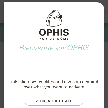
FAQ
ACTUALITÉ
MARCHÉS PUBLI
Appartement T3 n°59
Résidence Tardières
This site uses cookies and gives you control
over what you want to activate
OK, ACCEPT ALL