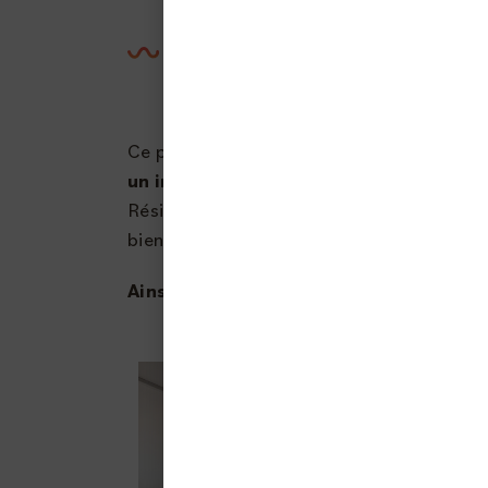
Depuis 2020, l’OPHIS est engagé da
logique de confort, de développeme
ses locataires.
Ce plan prévoit la rénovation de
1500 log
un investissement de 75 millions d’eur
Résilience qui s’imposent aux professionne
bien entendu, à maintenir l’attractivité d
Ainsi, à terme, l’étiquette thermique 