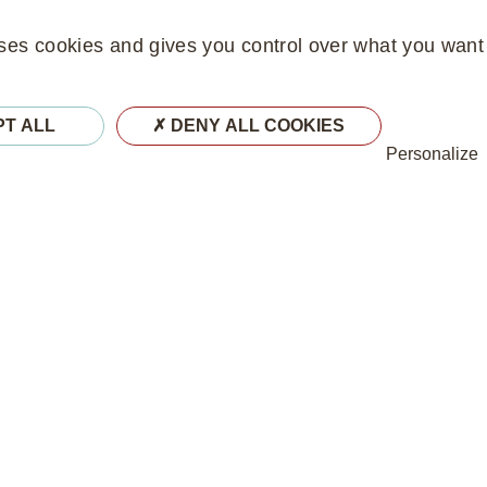
uses cookies and gives you control over what you want 
ualité
Réhabiliter et rénover dans une logique de confort et 
PT ALL
DENY ALL COOKIES
Personalize