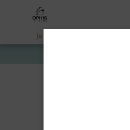
Je veux louer
Je veux ac
Ré
d
conf