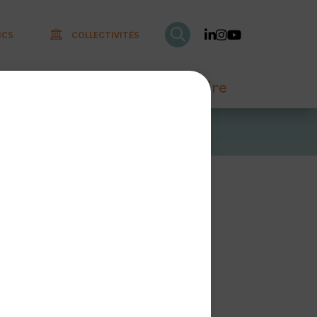
ICS
COLLECTIVITÉS
RECHERCHER SUR LE S
Linkedin
Instagram
Youtube
onnaître
Nous rejoindre
ver
de
mance