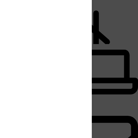
Payer mon loyer
nt
n
, le
ont
Faire ma demande
e 30