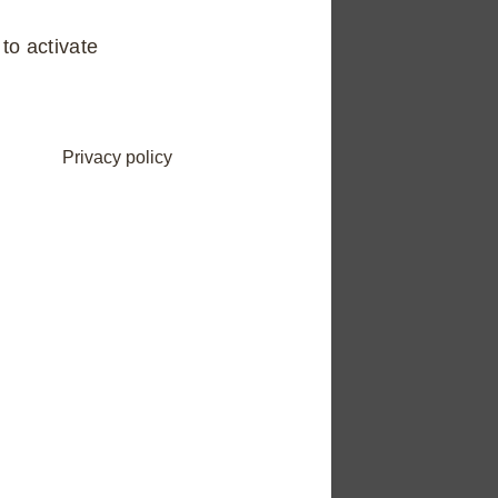
to activate
de performance énergétique
Privacy policy