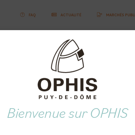
FAQ
ACTUALITÉ
MARCHÉS PUBL
heter
Je suis locataire
Nous c
habiliter et réno
ans une logique 
ort et de perfor
énergétique