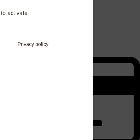
to activate
Privacy policy
e
E).