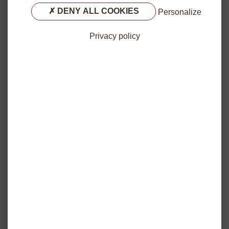
DENY ALL COOKIES
Personalize
Privacy policy
L'habitat pour les séniors et personnes en
perte de mobilité
La location facile : des outils en ligne à